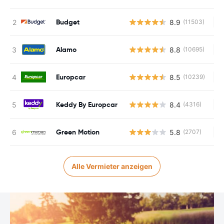
Budget
8.9
(11503)
Ke
Alamo
8.8
(10695)
Ke
Europcar
8.5
(10239)
Ke
Keddy By Europcar
8.4
(4316)
Ke
Green Motion
5.8
(2707)
Ke
Alle Vermieter anzeigen