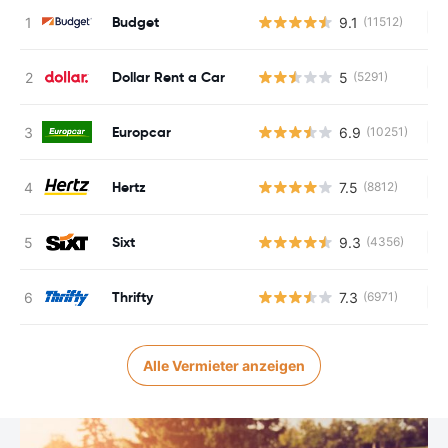
Budget
9.1
(11512)
Ke
Dollar Rent a Car
5
(5291)
Ke
Europcar
6.9
(10251)
Ke
Hertz
7.5
(8812)
Ke
Sixt
9.3
(4356)
Ke
Thrifty
7.3
(6971)
Ke
Alle Vermieter anzeigen