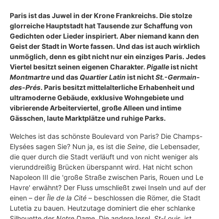
Paris ist das Juwel in der Krone Frankreichs. Die stolze
glorreiche Hauptstadt hat Tausende zur Schaffung von
Gedichten oder Lieder inspiriert. Aber niemand kann den
Geist der Stadt in Worte fassen. Und das ist auch wirklich
unmöglich, denn es gibt nicht nur ein einziges Paris. Jedes
Viertel besitzt seinen eigenen Charakter.
Pigalle
ist nicht
Montmartre
und das
Quartier Latin
ist nicht
St.-Germain-
des-Prés
. Paris besitzt mittelalterliche Erhabenheit und
ultramoderne Gebäude, exklusive Wohngebiete und
vibrierende Arbeiterviertel, große Alleen und intime
Gässchen, laute Marktplätze und ruhige Parks.
Welches ist das schönste Boulevard von Paris? Die Champs-
Elysées sagen Sie? Nun ja, es ist die
Seine
, die Lebensader,
die quer durch die Stadt verläuft und von nicht weniger als
vierunddreißig Brücken überspannt wird. Hat nicht schon
Napoleon III die 'große Straße zwischen Paris, Rouen und Le
Havre' erwähnt? Der Fluss umschließt zwei Inseln und auf der
einen – der
Île de la Cité
– beschlossen die Römer, die Stadt
Lutetia zu bauen. Heutzutage dominiert die eher schlanke
Silhouette der
Notre Dame
. Die andere Insel,
St-Louis
, ist