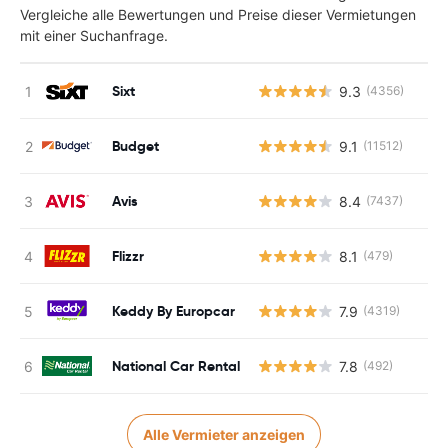
Vergleiche alle Bewertungen und Preise dieser Vermietungen
mit einer Suchanfrage.
Sixt
9.3
(4356)
Budget
9.1
(11512)
Avis
8.4
(7437)
Flizzr
8.1
(479)
Keddy By Europcar
7.9
(4319)
National Car Rental
7.8
(492)
Alle Vermieter anzeigen