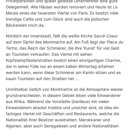
Privatpersonen und später gewisse Unternehmer eine gute
Gelegenheit. Alte Häuser wurden renoviert und heute ist Le
Marais eines der teuersten Viertel von Paris. Es besitzt viele
trendige Cafés und zum Glück sind auch die jüdischen
Bäckereien noch da.
Nördlich der Innenstadt, fällt die weiße Kirche
Sacré-Coeur
auf dem Gipfel des
Montmartre
auf. Am Fuß liegt der
Place du
Tertre
, das Reich der Schmierer, die ihre 'Kunst' für viel Geld
an Touristen verkaufen. Das Viertel mit seinen
Kopfsteinpflasterstraßen besitzt einen einzigartigen Charme,
der in seiner Fülle nur an einem kalten Wintertag erfahren
werden kann, wenn diese Schmierer am Kamin sitzen und es
kaum Touristen auf den Straßen hat ...
Unmittelbar östlich von Montmartre ist die Atmosphäre wieder
grundverschieden. In diesem Gebiet leben viele Einwanderer
aus Afrika. Während die Vorstädte (
banlieus
) mit vielen
Einwanderern absolut trostlos und unsicher sind, ist dies ein
farbiges Viertel mit Geschäften und Restaurants, welche die
Nationalität ihrer Besitzer ausstrahlen: Marokkaner und
Algerien, aber auch Senegalesen und andere Nationalitäten