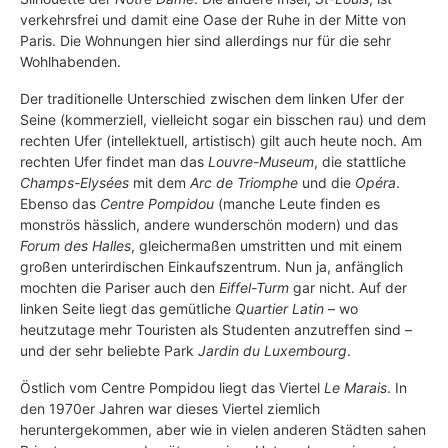
verkehrsfrei und damit eine Oase der Ruhe in der Mitte von
Paris. Die Wohnungen hier sind allerdings nur für die sehr
Wohlhabenden.
Der traditionelle Unterschied zwischen dem linken Ufer der
Seine (kommerziell, vielleicht sogar ein bisschen rau) und dem
rechten Ufer (intellektuell, artistisch) gilt auch heute noch. Am
rechten Ufer findet man das
Louvre-Museum
, die stattliche
Champs-Elysées
mit dem
Arc de Triomphe
und die
Opéra
.
Ebenso das
Centre Pompidou
(manche Leute finden es
monströs hässlich, andere wunderschön modern) und das
Forum des Halles
, gleichermaßen umstritten und mit einem
großen unterirdischen Einkaufszentrum. Nun ja, anfänglich
mochten die Pariser auch den
Eiffel-Turm
gar nicht. Auf der
linken Seite liegt das gemütliche
Quartier Latin
– wo
heutzutage mehr Touristen als Studenten anzutreffen sind –
und der sehr beliebte Park
Jardin du Luxembourg
.
Östlich vom Centre Pompidou liegt das Viertel
Le Marais
. In
den 1970er Jahren war dieses Viertel ziemlich
heruntergekommen, aber wie in vielen anderen Städten sahen