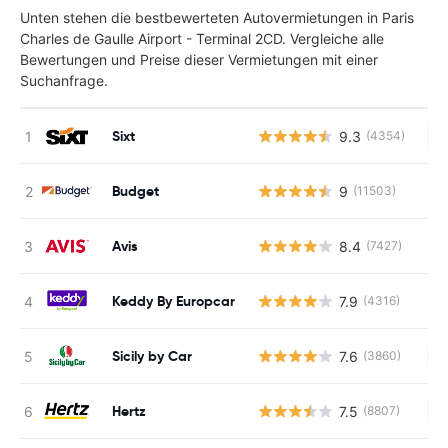
Unten stehen die bestbewerteten Autovermietungen in Paris
Charles de Gaulle Airport - Terminal 2CD. Vergleiche alle
Bewertungen und Preise dieser Vermietungen mit einer
Suchanfrage.
Sixt
9.3
(4354)
Ke
Budget
9
(11503)
Avis
8.4
(7427)
Keddy By Europcar
7.9
(4316)
Sicily by Car
7.6
(3860)
Ke
Hertz
7.5
(8807)
Ke