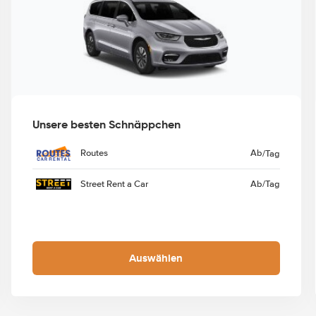
Unsere besten Schnäppchen
Routes
Ab
/Tag
Street Rent a Car
Ab
/Tag
Auswählen