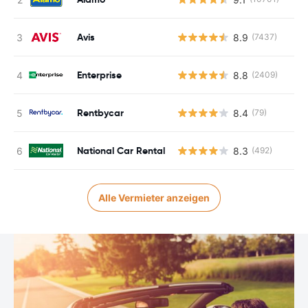
Avis
8.9
(7437)
Enterprise
8.8
(2409)
Rentbycar
8.4
(79)
National Car Rental
8.3
(492)
Alle Vermieter anzeigen