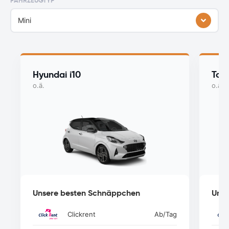
FAHRZEUGTYP
Mini
Hyundai i10
Toy
o.ä.
o.ä.
Unsere besten Schnäppchen
Unse
Clickrent
Ab
/Tag