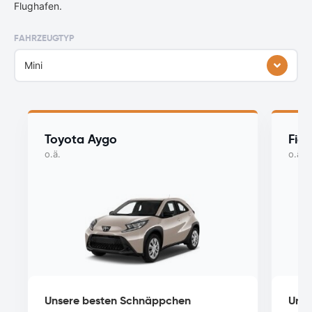
Flughafen.
FAHRZEUGTYP
Mini
Toyota Aygo
Fiat
o.ä.
o.ä.
Unsere besten Schnäppchen
Unse