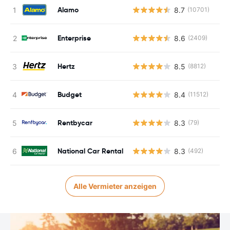
Alamo
8.7
(10701)
Enterprise
8.6
(2409)
Hertz
8.5
(8812)
Budget
8.4
(11512)
Rentbycar
8.3
(79)
National Car Rental
8.3
(492)
Alle Vermieter anzeigen