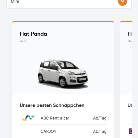
Mini
Fiat Panda
Fiat
o.ä.
o.ä.
Unsere besten Schnäppchen
Unse
ABC Rent a car
Ab
/Tag
CARJOY
Ab
/Tag