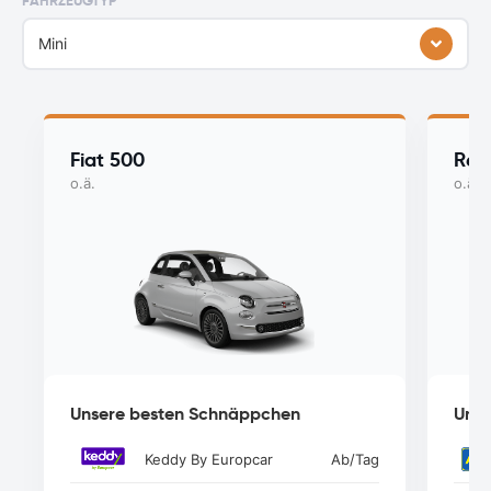
FAHRZEUGTYP
Mini
Fiat 500
Ren
o.ä.
o.ä.
Unsere besten Schnäppchen
Unse
Keddy By Europcar
Ab
/Tag