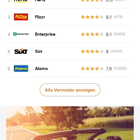
Flizzr
8.1
(479)
Enterprise
8.1
(2406)
Sixt
8
(4354)
Alamo
7.9
(10695)
Alle Vermieter anzeigen