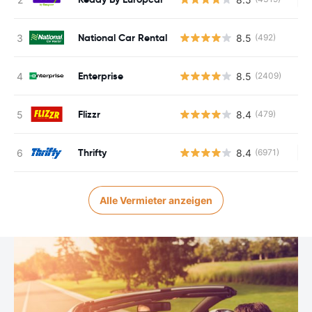
National Car Rental
8.5
(492)
Enterprise
8.5
(2409)
Flizzr
8.4
(479)
Thrifty
8.4
(6971)
Ke
Alle Vermieter anzeigen