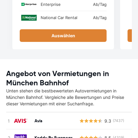
Enterprise
Ab
/Tag
National Car Rental
Ab
/Tag
Auswählen
Angebot von Vermietungen in
München Bahnhof
Unten stehen die bestbewerteten Autovermietungen in
München Bahnhof. Vergleiche alle Bewertungen und Preise
dieser Vermietungen mit einer Suchanfrage.
Avis
9.3
(7437)
Keddy By Europcar
8.5
(4319)
Ke