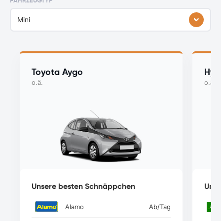
FAHRZEUGTYP
Mini
Toyota Aygo
Hyu
o.ä.
o.ä.
Unsere besten Schnäppchen
Unse
Alamo
Ab
/Tag