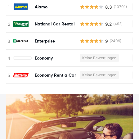
Alamo
8.3
(10701)
Ke
National Car Rental
9.2
(492)
Ke
Enterprise
9
(2409)
Ke
Economy
Keine Bewertungen
Ke
Economy Rent a Car
Keine Bewertungen
Ke