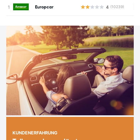
Europcar
4
(10239)
Ke
KUNDENERFAHRUNG