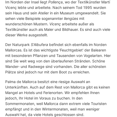
Im Norden der Insel liegt
Pollença
, wo der Textilkünstler Martí
Vicenç lebte und arbeitete. Nach seinem Tod 1995 wurden
sein Haus und sein Atelier in ein Museum umgewandelt. Sie
sehen viele Beispiele sogenannter
llengües
mit
wunderschönen Mustern.
Vicenç
arbeitete außer als
Textilkünstler auch als Maler und Bildhauer. Es sind auch viele
dieser Werke ausgestellt.
Der Naturpark
S'Albufera
befindet sich ebenfalls im Norden
Mallorcas. Es ist das wichtigste 'Feuchtgebiet' der Balearen
mit besonderen Pflanzen und Tausenden von Vogelarten. Hier
sind Sie weit weg von den überlaufenen Stränden. Schöne
Wander- und Radwege sind vorhanden. Die aller schönsten
Plätze sind jedoch nur mit dem Boot zu erreichen.
Palma de Mallorca besitzt eine riesige Auswahl an
Unterkünften. Auch auf dem Rest von Mallorca gibt es keinen
Mangel an Hotels und Ferienorten. Wir empfehlen Ihnen
jedoch, Ihr Hotel im Voraus zu buchen. In den
Sommermonaten, weil Mallorca dann extrem viele Touristen
empfängt und in den Wintermonaten, weil man weniger
Auswahl hat, da viele Hotels geschlossen sind.