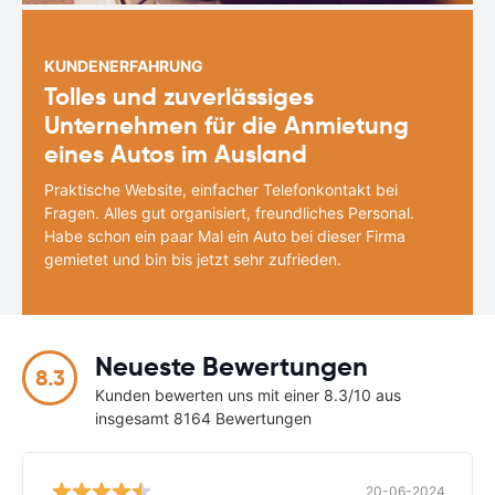
KUNDENERFAHRUNG
Tolles und zuverlässiges
Unternehmen für die Anmietung
eines Autos im Ausland
Praktische Website, einfacher Telefonkontakt bei
Fragen. Alles gut organisiert, freundliches Personal.
Habe schon ein paar Mal ein Auto bei dieser Firma
gemietet und bin bis jetzt sehr zufrieden.
Neueste Bewertungen
8.3
Kunden bewerten uns mit einer 8.3/10 aus
insgesamt 8164 Bewertungen
20-06-2024