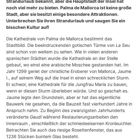
Strandurlaub bekannt, aber die Hauptstadt der Insel hat
noch viel mehr zu bieten. Palma de Mallorca ist keine große
Stadt, aber sie besitzt einige besondere Attraktionen.
Unterbrechen Sie ihren Strandurlaub und saugen Sie ein
bisschen Kultur auf!
Die Kathedrale von Palma de Mallorca bestimmt das
Stadtbild. Die beeindruckenden gotischen Türme von
La Seu
sind schon von weitem zu sehen. Wie in vielen anderen
spanischen Städten wurde die Kathedrale an der Stelle
gebaut, wo einst eine arabische Moschee gestanden hat. Im
Jahr 1299 geriet der christliche Eroberer von Mallorca, Jaume
I., auf seinem Weg auf die Insel in einen schrecklichen Sturm.
Er schwor, eine Kathedrale für die Jungfrau Maria zu bauen,
wenn er diesen Sturm überleben würde. Und so geschah es.
Jaume legte den Grundstein, aber er hat das eigentliche
Bauwerk nie gesehen, da die Bauzeit fast vierhundert Jahre in
Anspruch nahm. Zu Beginn des zwanzigsten Jahrhunderts
veränderte
Gaudí
während Restaurierungsarbeiten den
Innenraum , einschließlich der schmiedeeisernen Kronleuchter.
Betrachten Sie auch das riesige Rosettenfenster, das aus
1236 Stücken buntem Glas besteht.