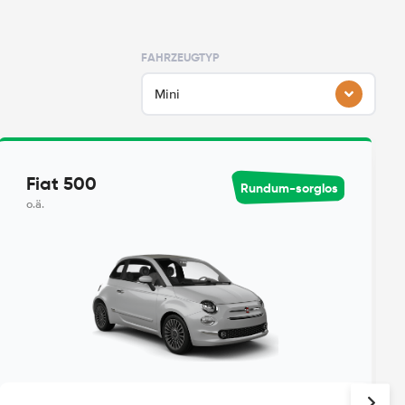
FAHRZEUGTYP
Mini
Fiat 500
Rundum-sorglos
o.ä.