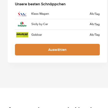
Unsere besten Schnäppchen
Klass Wagen
Ab
/Tag
Sicily by Car
Ab
/Tag
Goldcar
Ab
/Tag
Auswählen