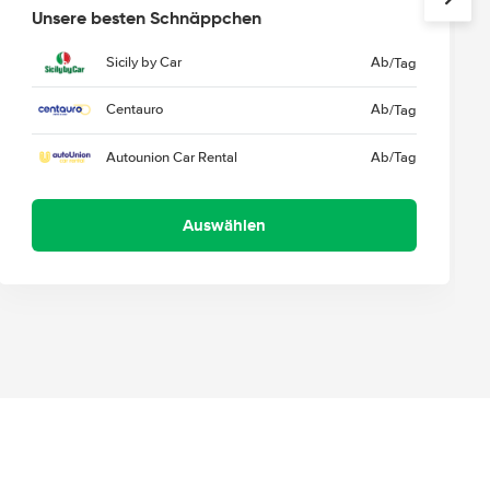
Unsere besten Schnäppchen
Sicily by Car
Ab
/Tag
Centauro
Ab
/Tag
Autounion Car Rental
Ab
/Tag
Auswählen